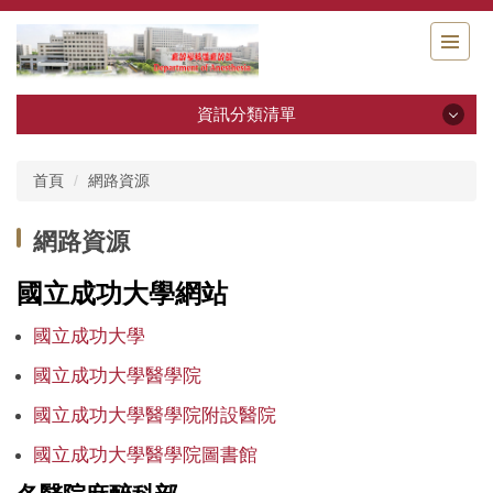
跳
到
主
要
內
資訊分類清單
容
區
資訊分類清單
首頁
網路資源
科部簡介
網路資源
組織成員
國立成功大學網站
教學訓練計畫
國立成功大學
國立成功大學醫學院
教學設備與期刊
國立成功大學醫學院附設醫院
服務內容
國立成功大學醫學院圖書館
衛教園地